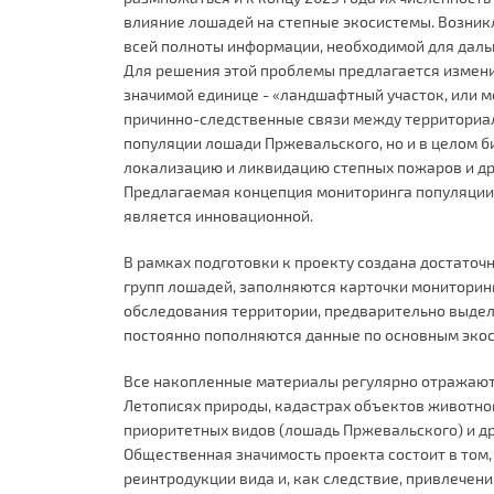
влияние лошадей на степные экосистемы. Возник
всей полноты информации, необходимой для даль
Для решения этой проблемы предлагается измени
значимой единице - «ландшафтный участок, или м
причинно-следственные связи между территориал
популяции лошади Пржевальского, но и в целом б
локализацию и ликвидацию степных пожаров и д
Предлагаемая концепция мониторинга популяции 
является инновационной.
В рамках подготовки к проекту создана достаточ
групп лошадей, заполняются карточки мониторин
обследования территории, предварительно выделе
постоянно пополняются данные по основным эко
Все накопленные материалы регулярно отражаются
Летописях природы, кадастрах объектов животног
приоритетных видов (лошадь Пржевальского) и др
Общественная значимость проекта состоит в том
реинтродукции вида и, как следствие, привлече