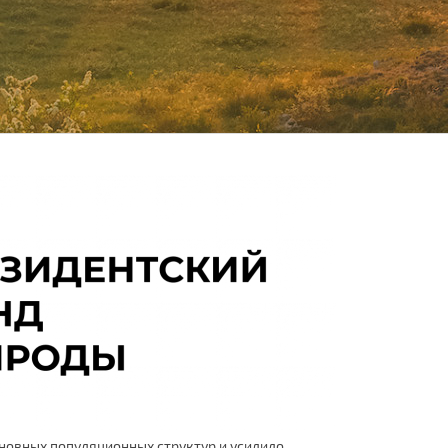
сновных популяционных структур и усилило