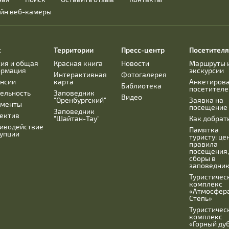
йн веб-камеры
с
Территории
Пресс-центр
Посетител
ия и общая
Красная книга
Новости
Маршруты 
ормация
экскурсии
Интерактивная
Фотогалерея
нсии
карта
Анкетиров
Библиотека
посетителе
ельность
Заповедник
Видео
"Оренбургский"
Заявка на
ументы
посещение
Заповедник
ектив
"Шайтан-Тау"
Как добрат
иводействие
Памятка
упции
туристу: це
правила
посещения
сборы в
заповедни
Туристичес
комплекс
«Атмосфера
Степь»
Туристичес
комплекс
«Горный ду