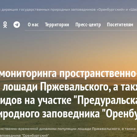
 дирекция государственных природных заповедников «Оренбургский» и «Ша
О нас
Территории
Пресс-центр
Посетителям
 мониторинга пространственн
 лошади Пржевальского, а так
идов на участке "Предуральска
иродного заповедника "Оренб
нственно-временной динамики популяции лошади Пржевальского, а также о
заповедника "Оренбургский"