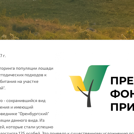
7 г.
оринга популяции лошади
етодических подходов к
обитания на участке
й".
 - сохранившийся вид
вения и имеющий
поведнике "Оренбургский"
яции данного вида. Из
ей, которые стали успешно
ь достигла 125 особей. Это привело к существенному усложнению о