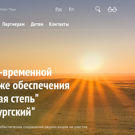
Рус
En
йтан-Тау»
Партнерам
Детям
Контакты
о-временной
же обеспечения
я степь"
ургский"
беспечения сохранения редких видов на участке