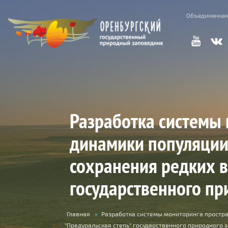
Объединенная
Разработка системы
динамики популяции
сохранения редких в
государственного пр
Вы
Главная
»
Разработка системы мониторинга простра
"Предуральская степь" государственного природного 