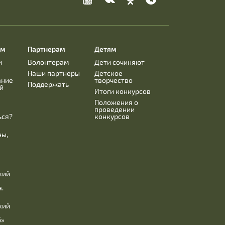
ям
Партнерам
Детям
и
Волонтерам
Дети сочиняют
Наши партнеры
Детское
ание
творчество
Поддержать
й
Итоги конкурсов
Положения о
проведении
ься?
конкурсов
ны,
,
к
кий
.
кий
б»