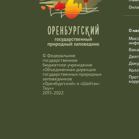
Онла
О на
Мисс
инф
Вака
© Федеральное
Деят
государственное
Док
бюджетное учреждение
«Объединенная дирекция
Колл
государственных природных
Прот
заповедников
корр
«Оренбургский» и «Шайтан-
Тау»»
2015-2022