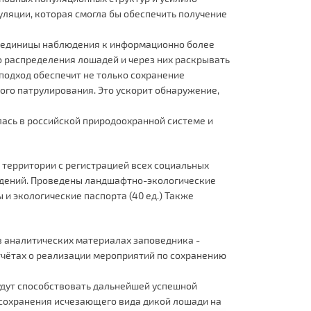
ляции, которая смогла бы обеспечить получение
й единицы наблюдения к информационно более
о распределения лошадей и через них раскрывать
одход обеспечит не только сохранение
ого патрулирования. Это ускорит обнаружение,
ась в российской природоохранной системе и
 территории с регистрацией всех социальных
людений. Проведены ландшафтно-экологические
и экологические паспорта (40 ед.) Также
в аналитических материалах заповедника -
тчётах о реализации мероприятий по сохранению
удут способствовать дальнейшей успешной
 сохранения исчезающего вида дикой лошади на