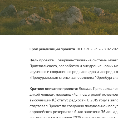
здесь
Срок реализации проекта
: 01.03.2026 г. – 28.02.202
Цель проекта:
Совершенствование системы монит
Пржевальского, разработка и внедрение новых м
изучению и сохранению редких видов и их среды 
«Предуральская степь» заповедника "Оренбургски
Краткое описание проекта:
Лошадь Пржевальского
дикой лошади, находящийся под угрозой исчезно
высочайший (0) статус редкости. В 2015 году в за
стартовал Проект по созданию полувольной попул
европейских резерватов было завезено 36 лошад
размножаться и к концу 2025 года их численност