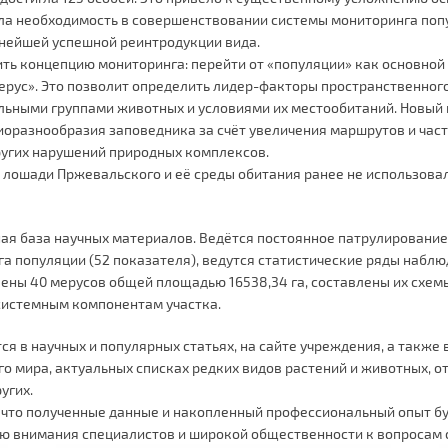
ла необходимость в совершенствовании системы мониторинга попу
нейшей успешной реинтродукции вида.
ть концепцию мониторинга: перейти от «популяции» как основно
ерус». Это позволит определить лидер-факторы пространственног
ьными группами животных и условиями их местообитаний. Новый п
иоразнообразия заповедника за счёт увеличения маршрутов и част
ругих нарушений природных комплексов.
лошади Пржевальского и её среды обитания ранее не использовал
ная база научных материалов. Ведётся постоянное патрулирование
га популяции (52 показателя), ведутся статистические ряды наб
ны 40 мерусов общей площадью 16538,34 га, составлены их схемы 
системным компонентам участка.
 в научных и популярных статьях, на сайте учреждения, а также 
о мира, актуальных списках редких видов растений и животных, о
угих.
, что полученные данные и накопленный профессиональный опыт б
нию внимания специалистов и широкой общественности к вопросам